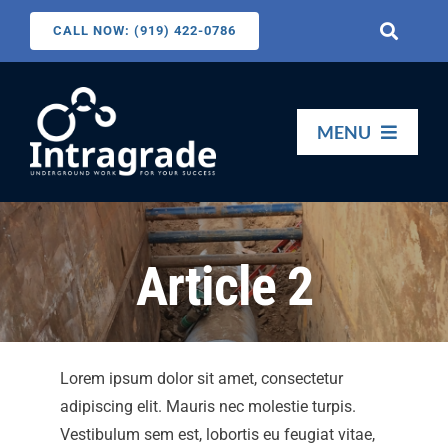
Skip
CALL NOW: (919) 422-0786
Toggle
to
Navigati
content
Search
for:
MENU
HOME
Article 2
SERVICES
ABOUT US
Lorem ipsum dolor sit amet, consectetur
adipiscing elit. Mauris nec molestie turpis.
CONTACT US
Vestibulum sem est, lobortis eu feugiat vitae,